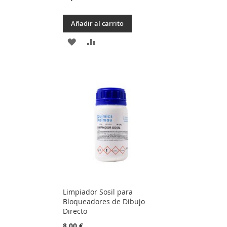
Añadir al carrito
AÑADIR
AÑADIR
A
PARA
LA
COMPARAR
LISTA
DE
DESEOS
Limpiador Sosil para
Bloqueadores de Dibujo
Directo
8,00 €