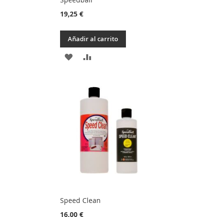
19,25 €
Añadir al carrito
AÑADIR
AÑADIR
A
PARA
LA
COMPARAR
LISTA
DE
DESEOS
Speed Clean
16,00 €