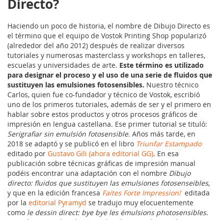
Directo?
Haciendo un poco de historia, el nombre de Dibujo Directo es
el término que el equipo de Vostok Printing Shop popularizó
(alrededor del año 2012) después de realizar diversos
tutoriales y numerosas masterclass y workshops en talleres,
escuelas y universidades de arte.
Este término es utilizado
para designar el proceso y el uso de una serie de fluidos que
sustituyen las emulsiones fotosensibles.
Nuestro técnico
Carlos, quien fue co-fundador y técnico de Vostok, escribió
uno de los primeros tutoriales, además de ser y el primero en
hablar sobre estos productos y otros procesos gráficos de
impresión en lengua castellana. Ese primer tutorial se tituló:
Serigrafiar sin emulsión fotosensible.
Años más tarde, en
2018 se adaptó y se publicó en el libro
Triunfar Estampado
editado por
Gustavo Gili (ahora editorial GG)
. En esa
publicación sobre técnicas gráficas de impresión manual
podéis encontrar una adaptación con el nombre
Dibujo
directo: fluidos que sustituyen las emulsiones fotosenseibles
,
y que en la edición francesa
Faites Forte Impression!
editada
por la
editorial Pyramyd
se tradujo muy elocuentemente
como
le dessin direct: bye bye les émulsions photosensibles
.