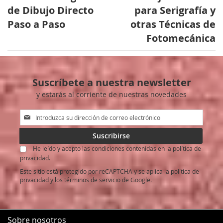
de Dibujo Directo
para Serigrafía y
Paso a Paso
otras Técnicas de
Fotomecánica
Suscríbete a nuestra newsletter
y estarás al corriente de nuestras novedades
Inscríbase
a
nuestro
Suscribirse
boletín
He leído y acepto las condiciones contenidas en la política de
de
privacidad.
noticias:
Este sitio está protegido por reCAPTCHA y se aplica la
política de
privacidad
y los
términos de servicio
de Google.
Sobre nosotros