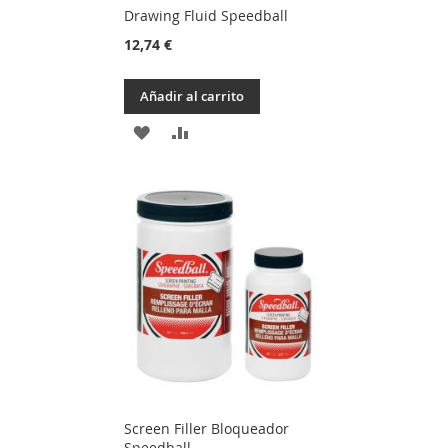
Drawing Fluid Speedball
12,74 €
Añadir al carrito
AÑADIR
AÑADIR
A
PARA
LA
COMPARAR
LISTA
DE
DESEOS
Screen Filler Bloqueador
Speedball