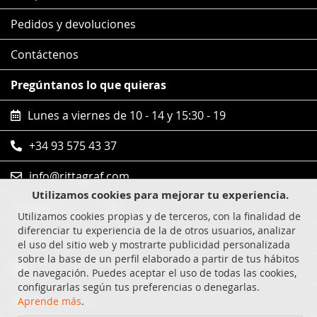
Pedidos y devoluciones
Contáctenos
Pregúntanos lo que quieras
Lunes a viernes de 10 - 14 y 15:30 - 19
+34 93 575 43 37
info@rittagraf.com
Utilizamos cookies para mejorar tu experiencia.
Síguenos en
Utilizamos cookies propias y de terceros, con la finalidad de
diferenciar tu experiencia de la de otros usuarios, analizar
Compras 100% seguras
el uso del sitio web y mostrarte publicidad personalizada
sobre la base de un perfil elaborado a partir de tus hábitos
Visa
de navegación. Puedes aceptar el uso de todas las cookies,
configurarlas según tus preferencias o denegarlas.
MasterCard
Aprende más
.