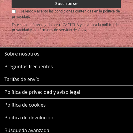
nuestro
Suscribirse
boletín
He leído y acepto las condiciones contenidas en la política de
de
privacidad.
noticias:
Este sitio está protegido por reCAPTCHA y se aplica la
política de
privacidad
y los
términos de servicio
de Google.
Sobre nosotros
Preguntas frecuentes
Tarifas de envío
Política de privacidad y aviso legal
Política de cookies
Política de devolución
Búsqueda avanzada