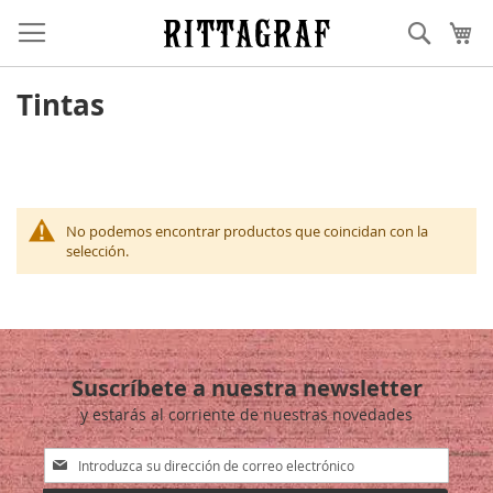
Ir
Buscar
Mi
al
contenido
Tintas
No podemos encontrar productos que coincidan con la
selección.
Suscríbete a nuestra newsletter
y estarás al corriente de nuestras novedades
Inscríbase
a