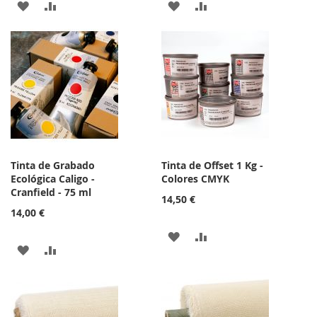
AÑADIR
AÑADIR
AÑADIR
AÑADIR
A
PARA
A
PARA
LA
COMPARAR
LA
COMPARAR
LISTA
LISTA
DE
DE
DESEOS
DESEOS
Tinta de Grabado
Tinta de Offset 1 Kg -
Ecológica Caligo -
Colores CMYK
Cranfield - 75 ml
14,50 €
14,00 €
AÑADIR
AÑADIR
AÑADIR
AÑADIR
A
PARA
A
PARA
LA
COMPARAR
LA
COMPARAR
LISTA