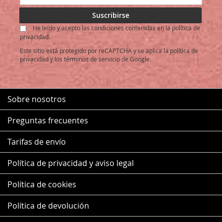
a
nuestro
Suscribirse
boletín
He leído y acepto las condiciones contenidas en la política de
de
privacidad.
noticias:
Este sitio está protegido por reCAPTCHA y se aplica la
política de
privacidad
y los
términos de servicio
de Google.
Sobre nosotros
Preguntas frecuentes
Tarifas de envío
Política de privacidad y aviso legal
Política de cookies
Política de devolución