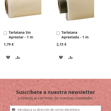
LISTA
DE
DE
DESEOS
DESEOS
Tarlatana Sin
Tarlatana
Añadir
Añadir
Aprestar - 1 m
Aprestada - 1 m
al
al
carrito
carrito
1,79 €
2,15 €
AÑADIR
AÑADIR
AÑADIR
AÑADIR
A
PARA
A
PARA
LA
COMPARAR
LA
COMPARAR
LISTA
LISTA
Suscríbete a nuestra newsletter
DE
DE
y estarás al corriente de nuestras novedades
DESEOS
DESEOS
Inscríbase