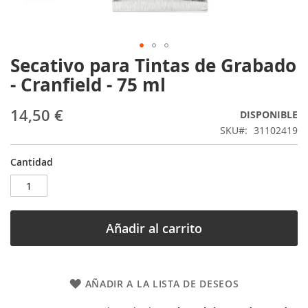
Secativo para Tintas de Grabado
Saltar
al
- Cranfield - 75 ml
comienzo
de
14,50 €
DISPONIBLE
la
galería
SKU
31102419
de
imágenes
Cantidad
Añadir al carrito
AÑADIR A LA LISTA DE DESEOS