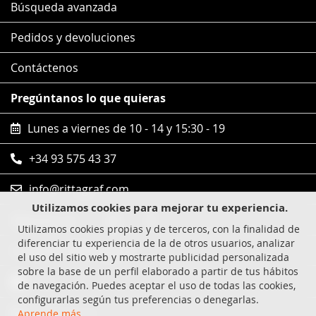
Búsqueda avanzada
Pedidos y devoluciones
Contáctenos
Pregúntanos lo que quieras
Lunes a viernes de 10 - 14 y 15:30 - 19
+34 93 575 43 37
info@rittagraf.com
Utilizamos cookies para mejorar tu experiencia.
Síguenos en
Utilizamos cookies propias y de terceros, con la finalidad de
diferenciar tu experiencia de la de otros usuarios, analizar
Compras 100% seguras
el uso del sitio web y mostrarte publicidad personalizada
sobre la base de un perfil elaborado a partir de tus hábitos
Visa
de navegación. Puedes aceptar el uso de todas las cookies,
configurarlas según tus preferencias o denegarlas.
MasterCard
Aprende más
.