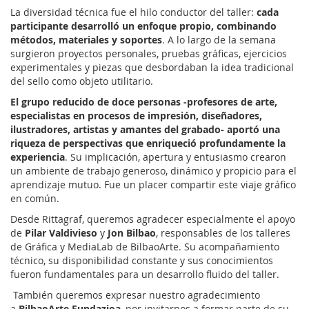
La diversidad técnica fue el hilo conductor del taller:
cada
participante desarrolló un enfoque propio, combinando
métodos, materiales y soportes
. A lo largo de la semana
surgieron proyectos personales, pruebas gráficas, ejercicios
experimentales y piezas que desbordaban la idea tradicional
del sello como objeto utilitario.
El grupo reducido de doce personas -profesores de arte,
especialistas en procesos de impresión, diseñadores,
ilustradores, artistas y amantes del grabado- aportó una
riqueza de perspectivas que enriqueció profundamente la
experiencia
. Su implicación, apertura y entusiasmo crearon
un ambiente de trabajo generoso, dinámico y propicio para el
aprendizaje mutuo. Fue un placer compartir este viaje gráfico
en común.
Desde Rittagraf, queremos agradecer especialmente el apoyo
de
Pilar Valdivieso
y
Jon Bilbao
, responsables de los talleres
de Gráfica y MediaLab de BilbaoArte. Su acompañamiento
técnico, su disponibilidad constante y sus conocimientos
fueron fundamentales para un desarrollo fluido del taller.
También queremos expresar nuestro agradecimiento
a
BilbaoArte Fundazioa
, por invitarnos a formar parte de su