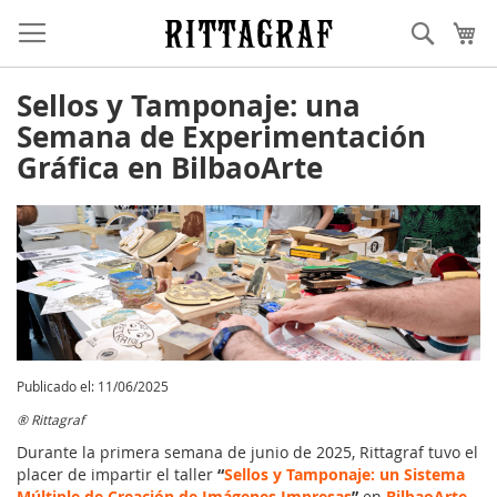
Ir
Buscar
Mi
al
contenido
Sellos y Tamponaje: una
Semana de Experimentación
Gráfica en BilbaoArte
Publicado el: 11/06/2025
® Rittagraf
Durante la primera semana de junio de 2025, Rittagraf tuvo el
placer de impartir el taller
“
Sellos y Tamponaje: un Sistema
Múltiple de Creación de Imágenes Impresas
”
en
BilbaoArte