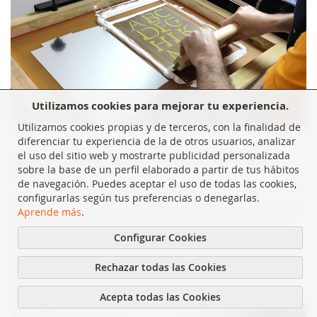
Utilizamos cookies para mejorar tu experiencia.
Utilizamos cookies propias y de terceros, con la finalidad de
diferenciar tu experiencia de la de otros usuarios, analizar
el uso del sitio web y mostrarte publicidad personalizada
Imprimir o Estampar en Serigrafía sobre
Papel
sobre la base de un perfil elaborado a partir de tus hábitos
de navegación. Puedes aceptar el uso de todas las cookies,
Una vez cargada, colocamos uno de los soportes que
configurarlas según tus preferencias o denegarlas.
queremos imprimir, bajamos la pantalla y volvemos a deslizar
Aprende más
.
la racleta, esta vez haciendo la presión suficiente para notar
el contacto con el soporte a imprimir. Justo después de
Configurar Cookies
imprimir, elevamos la pantalla para separarla del soporte que
acabamos de imprimir y enseguida, manteniendo la pantalla
Rechazar todas las Cookies
elevada, cargamos de tinta la pantalla. Retiramos el soporte y
ya podemos valorar la impresión!
Acepta todas las Cookies