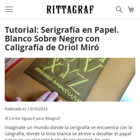
Ir
Buscar
Mi
al
contenido
Tutorial: Serigrafía en Papel.
Blanco Sobre Negro con
Caligrafía de Oriol Miró
Publicado el: 13/10/2023
® Carlos Alguacil para Rittagraf
Imagínate un mundo donde la serigrafía se encuentra con la
caligrafía, donde la tinta blanca se atreve a desafiar el papel
negro en un elegante baile de creatividad. En este