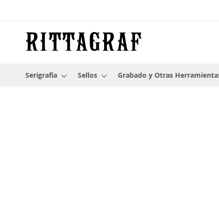
Ir
al
contenido
Serigrafía
Sellos
Grabado y Otras Herramienta
Saltar
al
final
de
la
galería
de
imágenes