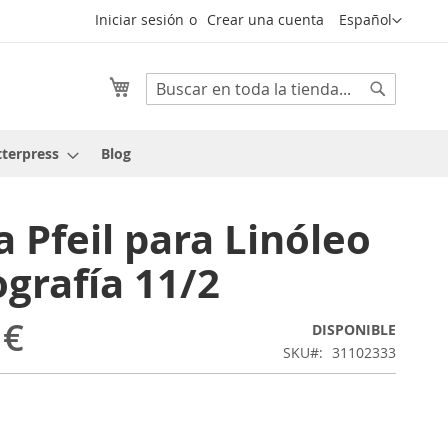
Lenguaje
Iniciar sesión
Crear una cuenta
Español
Mi cesta
Buscar
Buscar
tterpress
Blog
 Pfeil para Linóleo
ografía 11/2
 €
DISPONIBLE
SKU
31102333