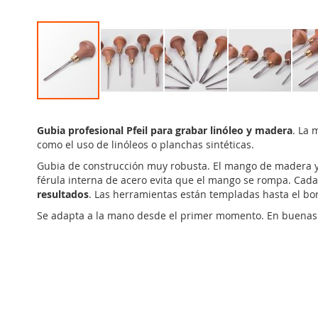
Saltar
al
Gubia profesional Pfeil para grabar linóleo y madera
. La 
comienzo
como el uso de linóleos o planchas sintéticas.
de
la
Gubia de construcción muy robusta. El mango de madera y 
galería
férula interna de acero evita que el mango se rompa. Cada
de
resultados
. Las herramientas están templadas hasta el bor
imágenes
Se adapta a la mano desde el primer momento. En buenas m