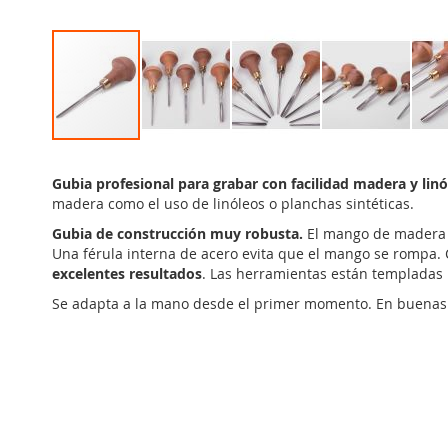
Saltar
al
Gubia profesional para grabar con facilidad madera y linó
comienzo
madera como el uso de linóleos o planchas sintéticas.
de
la
Gubia de construcción muy robusta.
El mango de madera y
galería
Una férula interna de acero evita que el mango se rompa. C
de
excelentes resultados
. Las herramientas están templadas h
imágenes
Se adapta a la mano desde el primer momento. En buenas m