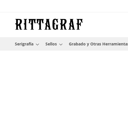
Ir
al
contenido
Serigrafía
Sellos
Grabado y Otras Herramienta
Saltar
al
final
de
la
galería
de
imágenes