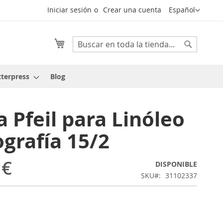
Lenguaje
Iniciar sesión
Crear una cuenta
Español
Mi cesta
Buscar
Buscar
tterpress
Blog
 Pfeil para Linóleo
ografía 15/2
 €
DISPONIBLE
SKU
31102337