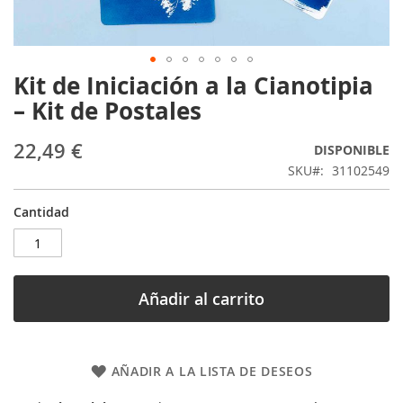
Kit de Iniciación a la Cianotipia
Saltar
al
– Kit de Postales
comienzo
de
22,49 €
DISPONIBLE
la
galería
SKU
31102549
de
imágenes
Cantidad
Añadir al carrito
AÑADIR A LA LISTA DE DESEOS