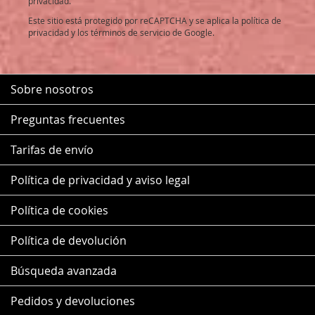
privacidad.
noticias:
Este sitio está protegido por reCAPTCHA y se aplica la
política de
privacidad
y los
términos de servicio
de Google.
Sobre nosotros
Preguntas frecuentes
Tarifas de envío
Política de privacidad y aviso legal
Política de cookies
Política de devolución
Búsqueda avanzada
Pedidos y devoluciones