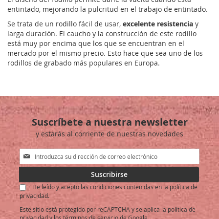
entintado, mejorando la pulcritud en el trabajo de entintado.
Se trata de un rodillo fácil de usar,
excelente resistencia
y
larga duración. El caucho y la construcción de este rodillo
está muy por encima que los que se encuentran en el
mercado por el mismo precio. Esto hace que sea uno de los
rodillos de grabado más populares en Europa.
Suscríbete a nuestra newsletter
y estarás al corriente de nuestras novedades
Inscríbase
a
nuestro
Suscribirse
boletín
He leído y acepto las condiciones contenidas en la política de
de
privacidad.
noticias:
Este sitio está protegido por reCAPTCHA y se aplica la
política de
privacidad
y los
términos de servicio
de Google.