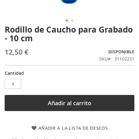
Rodillo de Caucho para Grabado
Saltar
al
- 10 cm
comienzo
de
12,50 €
DISPONIBLE
la
galería
SKU
31102231
de
imágenes
Cantidad
Añadir al carrito
AÑADIR A LA LISTA DE DESEOS