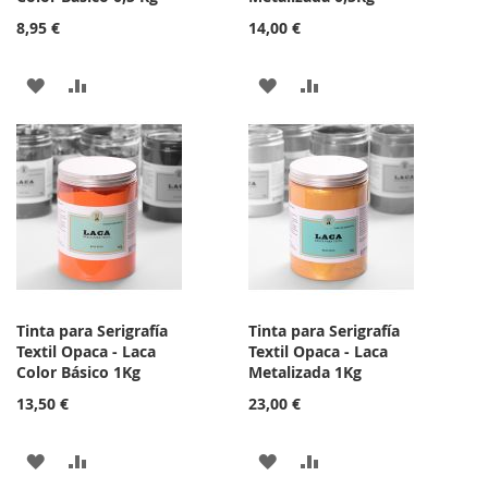
8,95 €
14,00 €
AÑADIR
AÑADIR
AÑADIR
AÑADIR
A
PARA
A
PARA
LA
COMPARAR
LA
COMPARAR
LISTA
LISTA
DE
DE
DESEOS
DESEOS
Tinta para Serigrafía
Tinta para Serigrafía
Textil Opaca - Laca
Textil Opaca - Laca
Color Básico 1Kg
Metalizada 1Kg
13,50 €
23,00 €
AÑADIR
AÑADIR
AÑADIR
AÑADIR