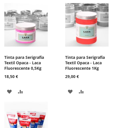
A
PARA
A
PARA
LA
COMPARAR
LA
COMPARAR
LISTA
LISTA
DE
DE
DESEOS
DESEOS
Tinta para Serigrafía
Tinta para Serigrafía
Textil Opaca - Laca
Textil Opaca - Laca
Fluorescente 0,5Kg
Fluorescente 1Kg
18,50 €
29,00 €
AÑADIR
AÑADIR
AÑADIR
AÑADIR
A
PARA
A
PARA
LA
COMPARAR
LA
COMPARAR
LISTA
LISTA