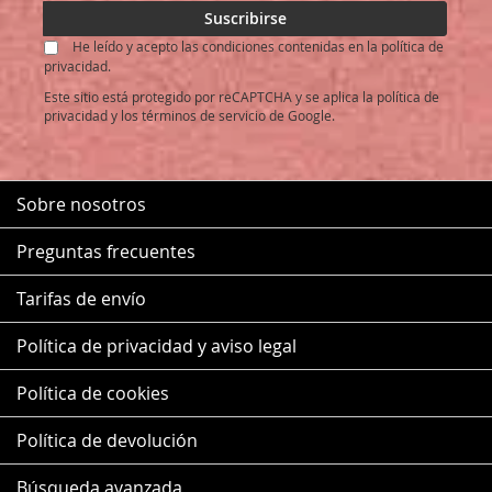
nuestro
Suscribirse
boletín
He leído y acepto las condiciones contenidas en la política de
de
privacidad.
noticias:
Este sitio está protegido por reCAPTCHA y se aplica la
política de
privacidad
y los
términos de servicio
de Google.
Sobre nosotros
Preguntas frecuentes
Tarifas de envío
Política de privacidad y aviso legal
Política de cookies
Política de devolución
Búsqueda avanzada