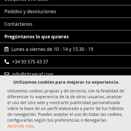
Pedidos y devoluciones
Contáctenos
Pregúntanos lo que quieras
Lunes a viernes de 10 - 14 y 15:30 - 19
+34 93 575 43 37
info@rittagraf.com
Utilizamos cookies para mejorar tu experiencia.
Síguenos en
Utilizamos cookies propias y de terceros, con la finalidad de
diferenciar tu experiencia de la de otros usuarios, analizar
Compras 100% seguras
el uso del sitio web y mostrarte publicidad personalizada
sobre la base de un perfil elaborado a partir de tus hábitos
Visa
de navegación. Puedes aceptar el uso de todas las cookies,
configurarlas según tus preferencias o denegarlas.
MasterCard
Aprende más
.