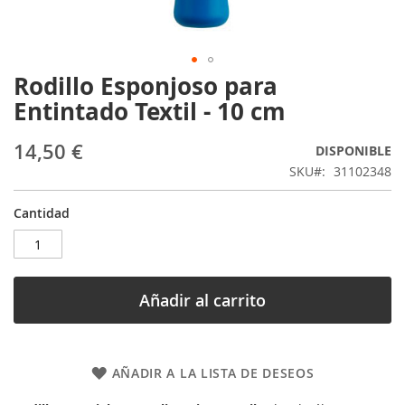
Rodillo Esponjoso para
Saltar
al
Entintado Textil - 10 cm
comienzo
de
14,50 €
DISPONIBLE
la
galería
SKU
31102348
de
imágenes
Cantidad
Añadir al carrito
AÑADIR A LA LISTA DE DESEOS