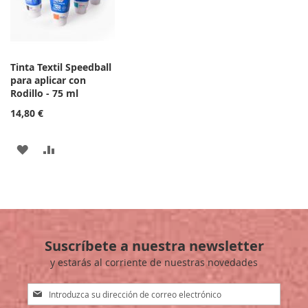
DE
DE
DESEOS
DESEOS
Tinta Textil Speedball
para aplicar con
Rodillo - 75 ml
14,80 €
AÑADIR
AÑADIR
A
PARA
LA
COMPARAR
LISTA
Suscríbete a nuestra newsletter
DE
y estarás al corriente de nuestras novedades
DESEOS
Inscríbase
a