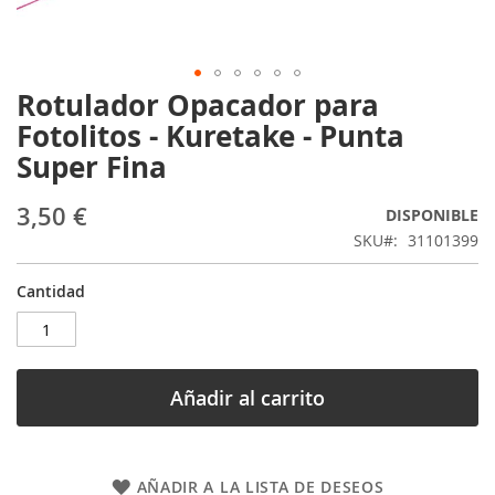
Rotulador Opacador para
Saltar
al
Fotolitos - Kuretake - Punta
comienzo
Super Fina
de
la
galería
3,50 €
DISPONIBLE
de
SKU
31101399
imágenes
Cantidad
Añadir al carrito
AÑADIR A LA LISTA DE DESEOS