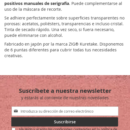
positivos manuales de serigrafía
. Puede complementarse al
uso de la máscara de recorte.
Se adhiere perfectamente sobre superficies transparentes no
porosas: acetatos, poliésters, transparencias e incluso cristal.
Tinta de secado rápido. Una vez seco, si fuera necesario,
puede eliminarse con alcohol.
Fabricado en japón por la marca ZIG® Kuretake. Disponemos
de 6 puntas diferentes para cubrir todas tus necesidades
creativas.
Suscríbete a nuestra newsletter
y estarás al corriente de nuestras novedades
Inscríbase
a
nuestro
Suscribirse
boletín
He leído y acepto las condiciones contenidas en la política de