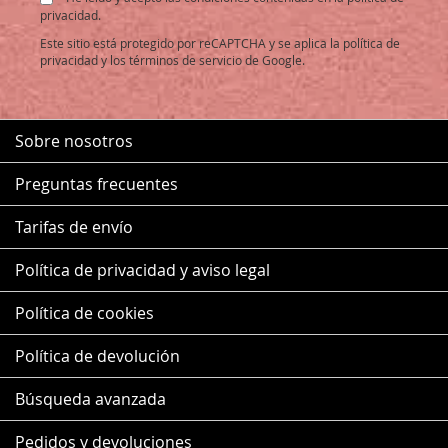
de
privacidad.
noticias:
Este sitio está protegido por reCAPTCHA y se aplica la
política de
privacidad
y los
términos de servicio
de Google.
Sobre nosotros
Preguntas frecuentes
Tarifas de envío
Política de privacidad y aviso legal
Política de cookies
Política de devolución
Búsqueda avanzada
Pedidos y devoluciones