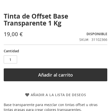
Tinta de Offset Base
Saltar
al
Transparente 1 Kg
comienzo
de
19,00 €
DISPONIBLE
la
galería
SKU
31102366
de
imágenes
Cantidad
Añadir al carrito
AÑADIR A LA LISTA DE DESEOS
Base transparente para mezclar con tintas offset u otras
tintas grasas para crear colores transparentes.