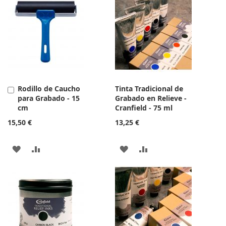
LA
COMPARAR
LA
COMPARAR
LISTA
LISTA
DE
DE
DESEOS
DESEOS
Rodillo de Caucho
Tinta Tradicional de
Añadir
para Grabado - 15
Grabado en Relieve -
al
cm
Cranfield - 75 ml
carrito
15,50 €
13,25 €
AÑADIR
AÑADIR
AÑADIR
AÑADIR
A
PARA
A
PARA
LA
COMPARAR
LA
COMPARAR
LISTA
LISTA
DE
DE