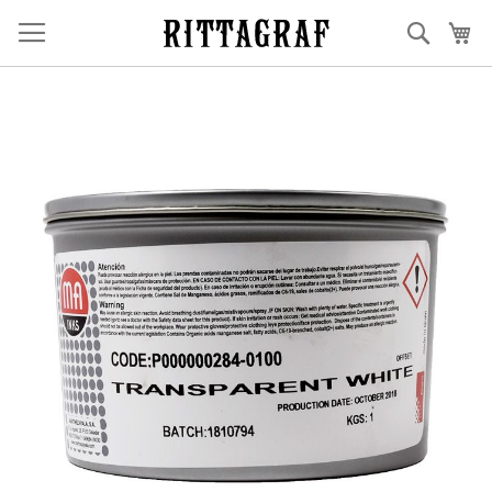
Ir
Buscar
Mi
al
contenido
Saltar
al
final
de
la
galería
de
imágenes