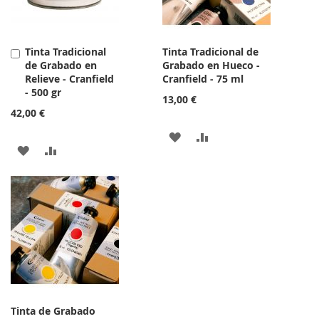
DESEOS
DESEOS
Tinta Tradicional
Tinta Tradicional de
Añadir
de Grabado en
Grabado en Hueco -
al
Relieve - Cranfield
Cranfield - 75 ml
carrito
- 500 gr
13,00 €
42,00 €
AÑADIR
AÑADIR
AÑADIR
AÑADIR
A
PARA
A
PARA
LA
COMPARAR
LA
COMPARAR
LISTA
LISTA
DE
DE
DESEOS
DESEOS
Tinta de Grabado