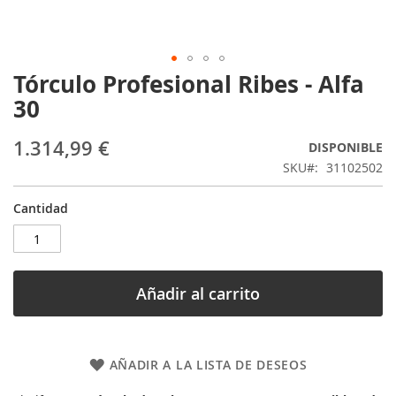
Tórculo Profesional Ribes - Alfa
Saltar
al
30
comienzo
de
1.314,99 €
DISPONIBLE
la
galería
SKU
31102502
de
imágenes
Cantidad
Añadir al carrito
AÑADIR A LA LISTA DE DESEOS