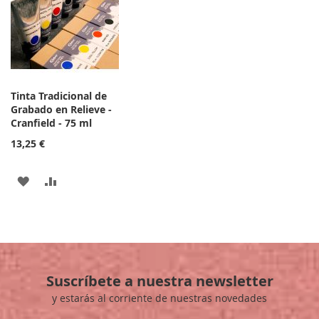
LISTA
LISTA
DE
DE
DESEOS
DESEOS
Tinta Tradicional de
Grabado en Relieve -
Cranfield - 75 ml
13,25 €
AÑADIR
AÑADIR
A
PARA
LA
COMPARAR
LISTA
Suscríbete a nuestra newsletter
DE
y estarás al corriente de nuestras novedades
DESEOS