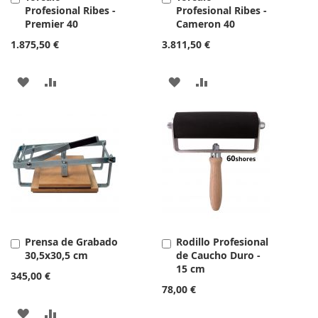
Profesional Ribes -
Profesional Ribes -
al
al
Premier 40
Cameron 40
carrito
carrito
1.875,50 €
3.811,50 €
AÑADIR
AÑADIR
AÑADIR
AÑADIR
A
PARA
A
PARA
LA
COMPARAR
LA
COMPARAR
LISTA
LISTA
DE
DE
DESEOS
DESEOS
Prensa de Grabado
Rodillo Profesional
Añadir
Añadir
30,5x30,5 cm
de Caucho Duro -
al
al
15 cm
carrito
carrito
345,00 €
78,00 €
AÑADIR
AÑADIR