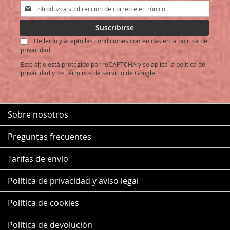
Inscríbase
a
nuestro
Suscribirse
boletín
He leído y acepto las condiciones contenidas en la política de
de
privacidad.
noticias:
Este sitio está protegido por reCAPTCHA y se aplica la
política de
privacidad
y los
términos de servicio
de Google.
Sobre nosotros
Preguntas frecuentes
Tarifas de envío
Política de privacidad y aviso legal
Política de cookies
Política de devolución