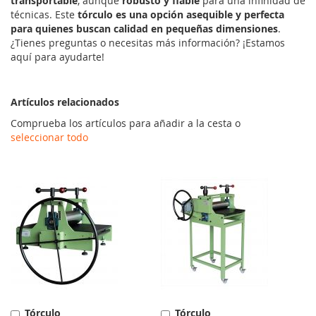
transportable
, aunque
robusto y fiable
para una infinidad de
técnicas. Este
tórculo es una opción asequible y perfecta
para quienes buscan calidad en pequeñas dimensiones
.
¿Tienes preguntas o necesitas más información? ¡Estamos
aquí para ayudarte!
Artículos relacionados
Comprueba los artículos para añadir a la cesta o
seleccionar todo
Tórculo
Tórculo
Añadir
Añadir