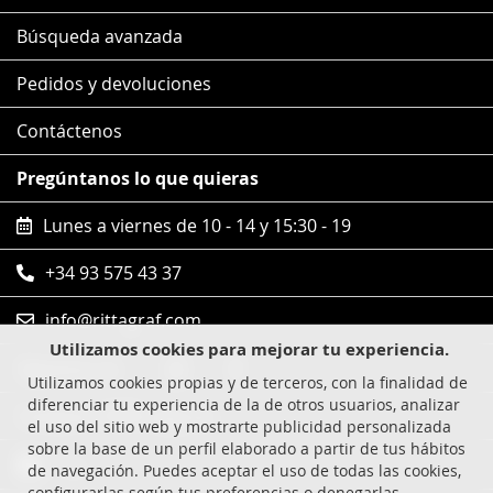
Búsqueda avanzada
Pedidos y devoluciones
Contáctenos
Pregúntanos lo que quieras
Lunes a viernes de 10 - 14 y 15:30 - 19
+34 93 575 43 37
info@rittagraf.com
Utilizamos cookies para mejorar tu experiencia.
Síguenos en
Utilizamos cookies propias y de terceros, con la finalidad de
diferenciar tu experiencia de la de otros usuarios, analizar
Compras 100% seguras
el uso del sitio web y mostrarte publicidad personalizada
sobre la base de un perfil elaborado a partir de tus hábitos
Visa
de navegación. Puedes aceptar el uso de todas las cookies,
configurarlas según tus preferencias o denegarlas.