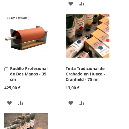
AÑADIR
AÑADIR
A
PARA
A
PARA
LA
COMPARAR
LA
COMPARAR
LISTA
LISTA
DE
DE
DESEOS
DESEOS
Rodillo Profesional
Tinta Tradicional de
Añadir
de Dos Manos - 35
Grabado en Hueco -
al
cm
Cranfield - 75 ml
carrito
425,00 €
13,00 €
AÑADIR
AÑADIR
AÑADIR
AÑADIR
A
PARA
A
PARA
LA
COMPARAR
LA
COMPARAR