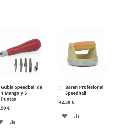
Gubia Speedball de
Baren Profesional
Añadir
Añadir
1 Mango y 5
Speedball
al
al
Puntas
carrito
carrito
42,50 €
,50 €
AÑADIR
AÑADIR
AÑADIR
AÑADIR
A
PARA
A
PARA
LA
COMPARAR