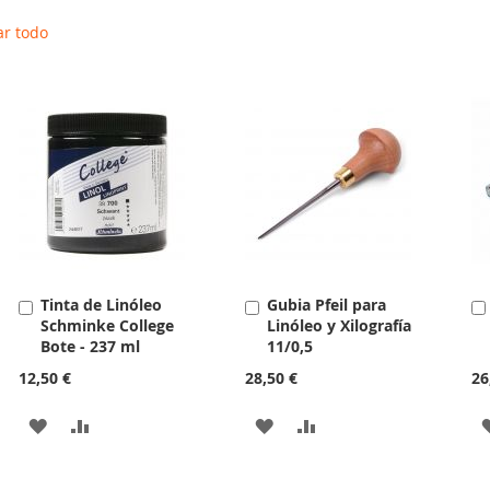
ar todo
Tinta de Linóleo
Gubia Pfeil para
Añadir
Añadir
Schminke College
Linóleo y Xilografía
al
al
Bote - 237 ml
11/0,5
carrito
carrito
12,50 €
28,50 €
26
AÑADIR
AÑADIR
AÑADIR
AÑADIR
A
PARA
A
PARA