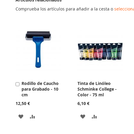
Comprueba los artículos para añadir a la cesta o
seleccion
Rodillo de Caucho
Tinta de Linóleo
Añadir
para Grabado - 10
Schminke College -
al
cm
Color - 75 ml
carrito
12,50 €
6,10 €
AÑADIR
AÑADIR
AÑADIR
AÑADIR
A
PARA
A
PARA