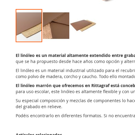
Saltar
al
El linóleo es un material altamente extendido entre grab
comienzo
que se ha propuesto desde hace años como opción y alterna
de
la
El linóleo es un material industrial utilizado para el recu
galería
como polvo de madera, corcho y caucho. Todo ello montado
de
El linóleo marrón que ofrecemos en Rittagraf está conceb
imágenes
para uso escolar, este linóleo es altamente flexible y con 
Su especial composición y mezclas de componentes lo hacen
del grabado en relieve.
Podéis encontrarlo en diferentes formatos. Si no encuentr
Artículos relacionados