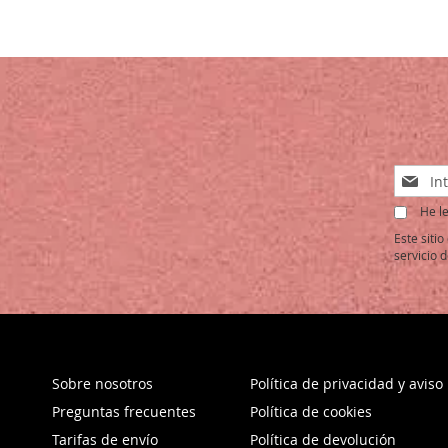
LA
COMPARAR
LA
COMPARAR
LISTA
LISTA
DE
DE
DESEOS
DESEOS
Inscríb
a
He le
nuestro
boletín
Este siti
de
servicio
d
noticias
Sobre nosotros
Política de privacidad y aviso 
Preguntas frecuentes
Política de cookies
Tarifas de envío
Política de devolución