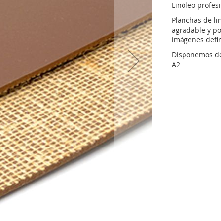
Linóleo profes
Planchas de li
agradable y po
imágenes defin
Disponemos de 
A2