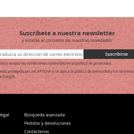
LA
COMPARAR
LA
COMPARAR
LISTA
LISTA
DE
DE
Suscríbete a nuestra newsletter
DESEOS
DESEOS
y estarás al corriente de nuestras novedades
ase
Suscribirse
ído y acepto las condiciones contenidas en la política de privacidad.
o está protegido por reCAPTCHA y se aplica la
política de privacidad
y los
términos
e Google.
:
legal
Búsqueda avanzada
Pedidos y devoluciones
Contáctenos