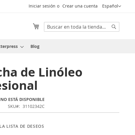
Lenguaje
Iniciar sesión
Crear una cuenta
Español
Mi cesta
Buscar
Buscar
tterpress
Blog
cha de Linóleo
esional
NO ESTÁ DISPONIBLE
SKU
31102342C
LA LISTA DE DESEOS