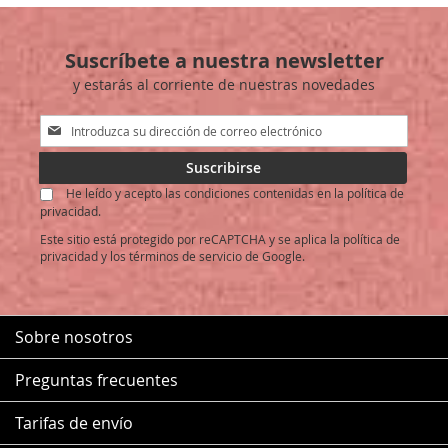
LISTA
Suscríbete a nuestra newsletter
DE
y estarás al corriente de nuestras novedades
DESEOS
Inscríbase
a
nuestro
Suscribirse
boletín
He leído y acepto las condiciones contenidas en la política de
de
privacidad.
noticias:
Este sitio está protegido por reCAPTCHA y se aplica la
política de
privacidad
y los
términos de servicio
de Google.
Sobre nosotros
Preguntas frecuentes
Tarifas de envío