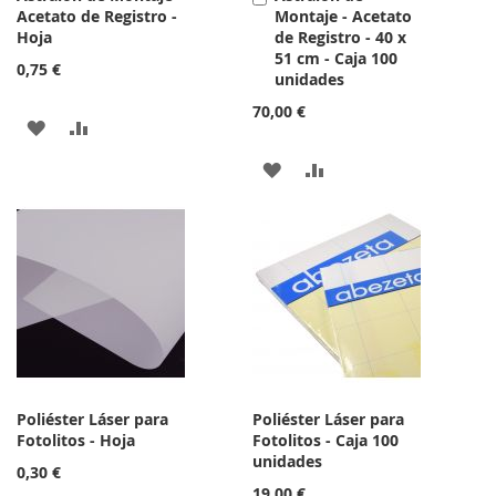
Acetato de Registro -
Montaje - Acetato
al
Hoja
de Registro - 40 x
carrito
51 cm - Caja 100
0,75 €
unidades
70,00 €
AÑADIR
AÑADIR
A
PARA
AÑADIR
AÑADIR
LA
COMPARAR
A
PARA
LISTA
LA
COMPARAR
DE
LISTA
DESEOS
DE
DESEOS
Poliéster Láser para
Poliéster Láser para
Fotolitos - Hoja
Fotolitos - Caja 100
unidades
0,30 €
19,00 €