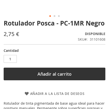
Rotulador Posca - PC-1MR Negro
Saltar
al
comienzo
2,75 €
DISPONIBLE
de
SKU
31101608
la
galería
Cantidad
de
imágenes
Añadir al carrito
AÑADIR A LA LISTA DE DESEOS
Rotulador de tinta pigmentada de base agua ideal para hacer
positivos manuales. Permanente sobre superficies porosas y