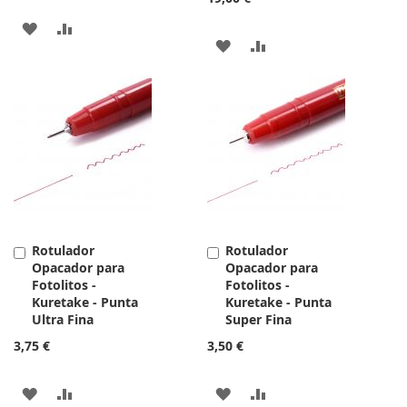
AÑADIR
AÑADIR
AÑADIR
AÑADIR
A
PARA
A
PARA
LA
COMPARAR
LA
COMPARAR
LISTA
LISTA
DE
DE
DESEOS
DESEOS
Rotulador
Rotulador
Añadir
Añadir
Opacador para
Opacador para
al
al
Fotolitos -
Fotolitos -
carrito
carrito
Kuretake - Punta
Kuretake - Punta
Ultra Fina
Super Fina
3,75 €
3,50 €
AÑADIR
AÑADIR
AÑADIR
AÑADIR