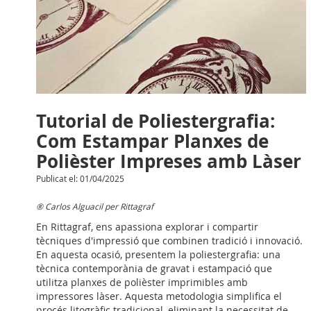
Tutorial de Poliestergrafia:
Com Estampar Planxes de
Polièster Impreses amb Làser
Publicat el: 01/04/2025
® Carlos Alguacil per Rittagraf
En Rittagraf, ens apassiona explorar i compartir
tècniques d'impressió que combinen tradició i innovació.
En aquesta ocasió, presentem la poliestergrafia: una
tècnica contemporània de gravat i estampació que
utilitza planxes de polièster imprimibles amb
impressores làser. Aquesta metodologia simplifica el
procés litogràfic tradicional, eliminant la necessitat de