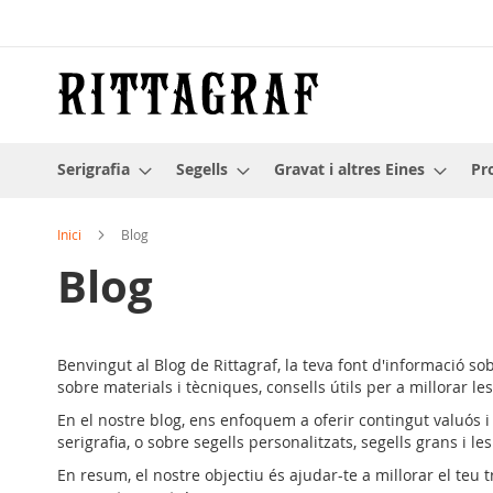
Skip
to
Content
Serigrafia
Segells
Gravat i altres Eines
Pr
Inici
Blog
Blog
Benvingut al Blog de Rittagraf, la teva font d'informació sobr
sobre materials i tècniques, consells útils per a millorar l
En el nostre blog, ens enfoquem a oferir contingut valuós i 
serigrafia, o sobre segells personalitzats, segells grans i le
En resum, el nostre objectiu és ajudar-te a millorar el teu tr