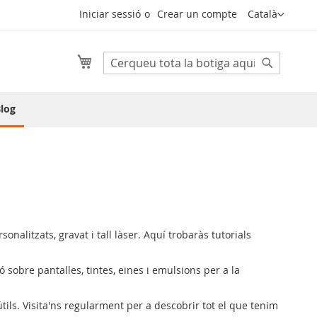
Llenguatge
Iniciar sessió
Crear un compte
Català
Cistella
Cerca
Cerca
log
onalitzats, gravat i tall làser. Aquí trobaràs tutorials
 sobre pantalles, tintes, eines i emulsions per a la
 útils. Visita'ns regularment per a descobrir tot el que tenim