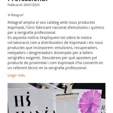
Publicat el: 30/07/2025
® Rittagraf
Rittagraf amplia el seu catàleg amb nous productes
Kopimask, l'únic fabricant nacional d'emulsions i químics
per a serigrafia professional.
En aquesta notícia t'expliquem tot sobre la nostra
col·laboració com a distribuïdors de Kopimask i els nous
productes que incorporem: emulsions, recuperadors,
netejadors i desgreixadors dissenyats per a tallers
serigràfics exigents. Descobreix per què apostem pel
producte de proximitat i com Kopimask s'ha convertit en
un referent tècnic en la serigrafia professional.
Llegir més