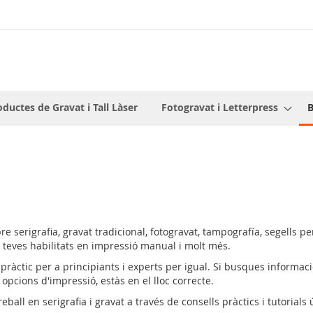
oductes de Gravat i Tall Làser
Fotogravat i Letterpress
B
e serigrafia, gravat tradicional, fotogravat, tampografía, segells pers
es teves habilitats en impressió manual i molt més.
pràctic per a principiants i experts per igual. Si busques informació
s opcions d'impressió, estàs en el lloc correcte.
eball en serigrafia i gravat a través de consells pràctics i tutorials