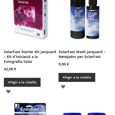
LLISTA
DESITJOS
DE
DESITJOS
SolarFast Starter Kit Jacquard
SolarFast Wash Jacquard –
– Kit d'Iniciació a la
Netejador per SolarFast
Fotografia Solar
9,00 €
42,00 €
Afegir a la cistella
Afegir a la cistella
AFEGIR
AFEGIR
A
A
LA
LA
LLISTA