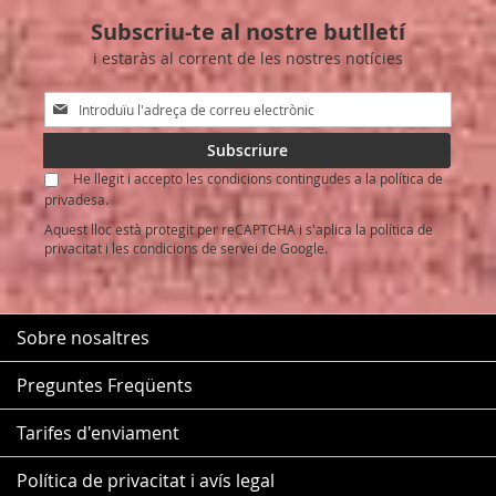
Subscriu-te al nostre butlletí
i estaràs al corrent de les nostres notícies
Sign
Up
for
Subscriure
Our
He llegit i accepto les condicions contingudes a la política de
Newsletter:
privadesa.
Aquest lloc està protegit per reCAPTCHA i s'aplica la
política de
privacitat
i les
condicions de servei
de Google.
Sobre nosaltres
Preguntes Freqüents
Tarifes d'enviament
Política de privacitat i avís legal