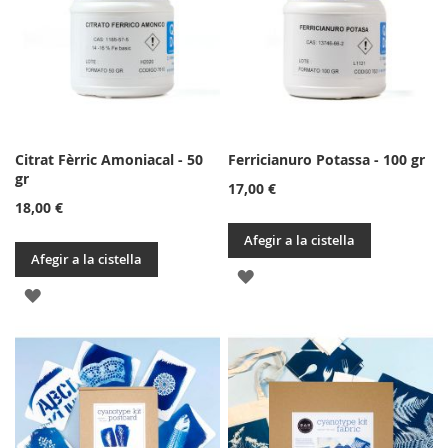
DE
DE
DESITJOS
DESITJOS
Citrat Fèrric Amoniacal - 50
Ferricianuro Potassa - 100 gr
gr
17,00 €
18,00 €
Afegir a la cistella
Afegir a la cistella
AFEGIR
AFEGIR
A
A
LA
LA
LLISTA
LLISTA
DE
DE