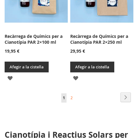
Recàrrega de Químics per a
Recàrrega de Químics per a
Cianotípia PAR 2×100 ml
Cianotípia PAR 2×250 ml
19,95 €
29,95 €
Afegir a la cistella
Afegir a la cistella
AFEGIR
AFEGIR
A
A
Page
Page
Següe
You're
Page
1
2
LA
LA
currently
LLISTA
LLISTA
reading
DE
DE
page
DESITJOS
DESITJOS
Cianotípia i Reactius Solars per