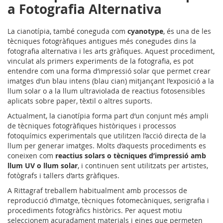
a Fotografia Alternativa
La cianotípia, també coneguda com
cyanotype
, és una de les
tècniques fotogràfiques antigues més conegudes dins la
fotografia alternativa i les arts gràfiques. Aquest procediment,
vinculat als primers experiments de la fotografia, es pot
entendre com una forma d’impressió solar que permet crear
imatges d’un blau intens (blau cian) mitjançant l’exposició a la
llum solar o a la llum ultraviolada de reactius fotosensibles
aplicats sobre paper, tèxtil o altres suports.
Actualment, la cianotípia forma part d’un conjunt més ampli
de tècniques fotogràfiques històriques i processos
fotoquímics experimentals que utilitzen l’acció directa de la
llum per generar imatges. Molts d’aquests procediments es
coneixen com
reactius solars o tècniques d’impressió amb
llum UV o llum solar
, i continuen sent utilitzats per artistes,
fotògrafs i tallers d’arts gràfiques.
A Rittagraf treballem habitualment amb processos de
reproducció d’imatge, tècniques fotomecàniques, serigrafia i
procediments fotogràfics històrics. Per aquest motiu
seleccionem acuradament materials i eines que permeten