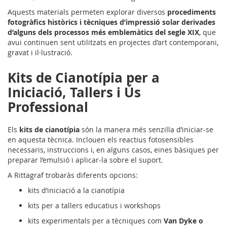
Aquests materials permeten explorar diversos
procediments
fotogràfics històrics i tècniques d’impressió solar derivades
d’alguns dels processos més emblemàtics del segle XIX
, que
avui continuen sent utilitzats en projectes d’art contemporani,
gravat i il·lustració.
Kits de Cianotípia per a
Iniciació, Tallers i Ús
Professional
Els
kits de cianotípia
són la manera més senzilla d’iniciar-se
en aquesta tècnica. Inclouen els reactius fotosensibles
necessaris, instruccions i, en alguns casos, eines bàsiques per
preparar l’emulsió i aplicar-la sobre el suport.
A Rittagraf trobaràs diferents opcions:
kits d’iniciació a la cianotípia
kits per a tallers educatius i workshops
kits experimentals per a tècniques com
Van Dyke o