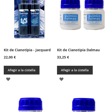
LLISTA
DE
DE
DESITJOS
DESITJOS
Kit de Cianotípia - Jacquard
Kit de Cianotipia Dalmau
22,00 €
33,25 €
Afegir a la cistella
Afegir a la cistella
AFEGIR
AFEGIR
A
A
LA
LA
LLISTA
LLISTA