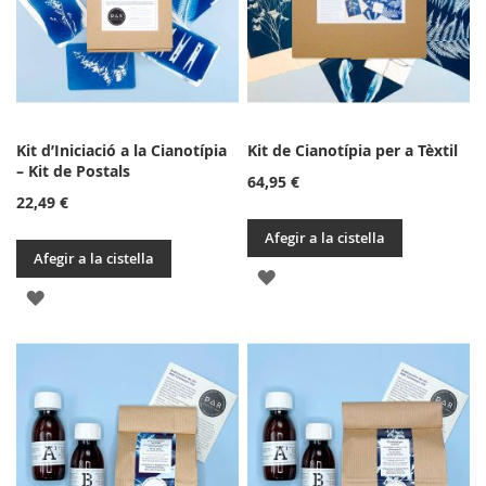
DESITJOS
DESITJOS
Kit d’Iniciació a la Cianotípia
Kit de Cianotípia per a Tèxtil
– Kit de Postals
64,95 €
22,49 €
Afegir a la cistella
Afegir a la cistella
AFEGIR
AFEGIR
A
A
LA
LA
LLISTA
LLISTA
DE
DE
DESITJOS
DESITJOS