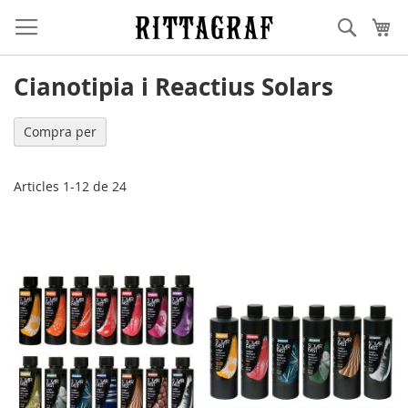
Skip
Cerca
Cis
to
Content
Cianotipia i Reactius Solars
Compra per
Articles
1
-
12
de
24