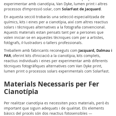
experimentar amb cianotípia, Van Dyke, lumen print i altres
processos d’impressió solar, com
SolarFast de Jacquard
.
En aquesta secció trobaràs una selecció especialitzada de
químics, kits i eines per a cianotípia, així com altres reactius
solars i tècniques alternatives a la fotografia convencional.
Aquests materials estan pensats tant per a persones que
volen iniciar-se en aquestes tècniques com per a artistes,
fotògrafs, il·lustradors o tallers professionals.
Treballem amb fabricants reconeguts com
Jacquard, Dalmau i
PAR
, oferint kits d’iniciació a la cianotípia, kits complets,
reactius individuals i eines per experimentar amb diferents
tècniques fotogràfiques alternatives com Van Dyke print,
lumen print o processos solars experimentals com SolarFast.
Materials Necessaris per Fer
Cianotípia
Per realitzar cianotípia es necessiten pocs materials, però és
important que siguin adequats i de qualitat. Els elements
bàsics del procés són dos reactius fotosensibles —