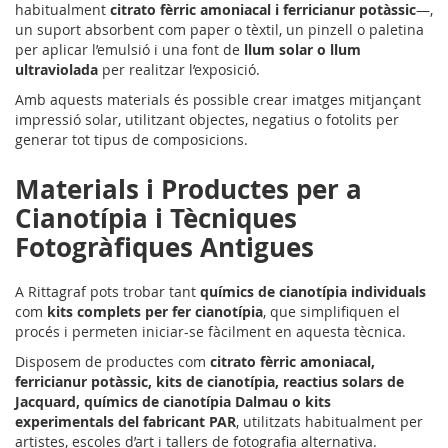
habitualment
citrato fèrric amoniacal i ferricianur potàssic
—,
un suport absorbent com paper o tèxtil, un pinzell o paletina
per aplicar l’emulsió i una font de
llum solar o llum
ultraviolada
per realitzar l’exposició.
Amb aquests materials és possible crear imatges mitjançant
impressió solar, utilitzant objectes, negatius o fotolits per
generar tot tipus de composicions.
Materials i Productes per a
Cianotípia i Tècniques
Fotogràfiques Antigues
A Rittagraf pots trobar tant
químics de cianotípia individuals
com
kits complets per fer cianotípia
, que simplifiquen el
procés i permeten iniciar-se fàcilment en aquesta tècnica.
Disposem de productes com
citrato fèrric amoniacal,
ferricianur potàssic, kits de cianotípia, reactius solars de
Jacquard, químics de cianotípia Dalmau o kits
experimentals del fabricant PAR
, utilitzats habitualment per
artistes, escoles d’art i tallers de fotografia alternativa.