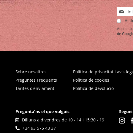
Sign
Up
He ll
for
Our
Aquest ll
Newslet
de Google
Sobre nosaltres
Política de privacitat i avís leg
Preguntes Freqüents
Política de cookies
Tarifes d'enviament
Política de devolució
Pregunta'ns el que vulguis
Seguei
Dilluns a divendres de 10 - 14 i 15:30 - 19
+34 93 575 43 37