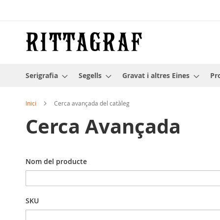
Skip
to
Content
Serigrafia
Segells
Gravat i altres Eines
Pr
Inici
Cerca avançada del catàleg
Cerca Avançada
Configuració
Nom del producte
de
la
cerca
SKU