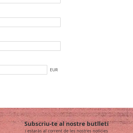
EUR
Subscriu-te al nostre butlletí
i estaràs al corrent de les nostres notícies