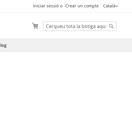
Llenguatge
Iniciar sessió
Crear un compte
Català
Cistella
Cerca
Cerca
log