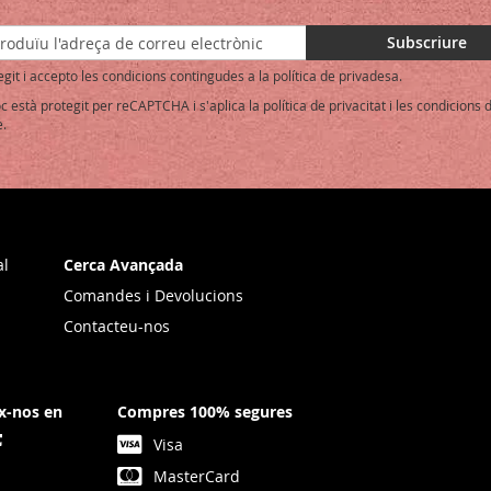
Subscriure
egit i accepto les condicions contingudes a la política de privadesa.
oc està protegit per reCAPTCHA i s'aplica la
política de privacitat
i les
condicions d
ter:
.
al
Cerca Avançada
Comandes i Devolucions
Contacteu-nos
x-nos en
Compres 100% segures
Visa
MasterCard