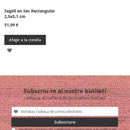
Segell en Sec Rectangular
2,5x5,1 cm
51,99 €
Afegir a la cistella
AFEGIR
A
LA
LLISTA
Subscriu-te al nostre butlletí
DE
i estaràs al corrent de les nostres notícies
DESITJOS
Sign
Up
for
Subscriure
Our
He llegit i accepto les condicions contingudes a la política de