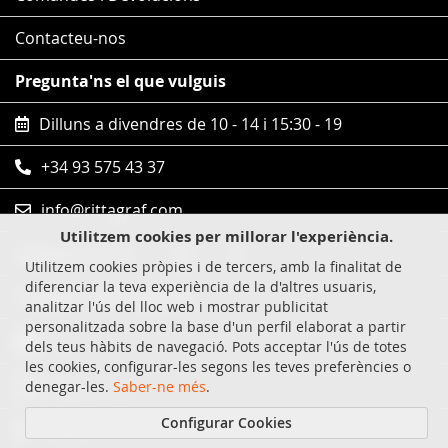
Contacteu-nos
Pregunta'ns el que vulguis
Dilluns a divendres de 10 - 14 i 15:30 - 19
+34 93 575 43 37
info@rittagraf.com
Utilitzem cookies per millorar l'experiència.
Segueix-nos en
Utilitzem cookies pròpies i de tercers, amb la finalitat de
diferenciar la teva experiència de la d'altres usuaris,
Compres 100% segures
analitzar l'ús del lloc web i mostrar publicitat
personalitzada sobre la base d'un perfil elaborat a partir
Visa
dels teus hàbits de navegació. Pots acceptar l'ús de totes
les cookies, configurar-les segons les teves preferències o
MasterCard
denegar-les.
Saber-ne més
.
Configurar Cookies
Paypal