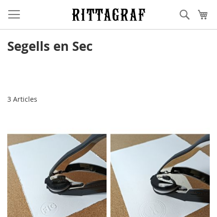
Skip
Cerca
Cis
to
Content
Segells en Sec
3
Articles