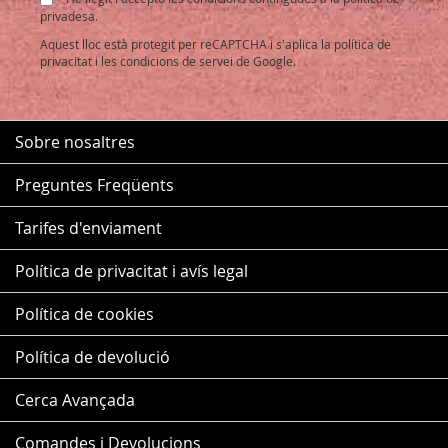
Newsletter:
privadesa.
Aquest lloc està protegit per reCAPTCHA i s'aplica la
política de
privacitat
i les
condicions de servei
de Google.
Sobre nosaltres
Preguntes Freqüents
Tarifes d'enviament
Política de privacitat i avís legal
Política de cookies
Política de devolució
Cerca Avançada
Comandes i Devolucions