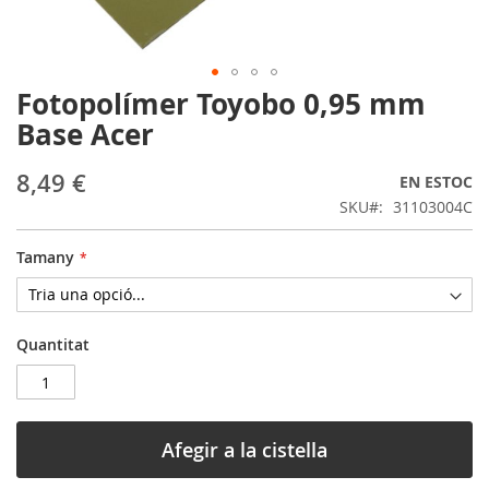
Fotopolímer Toyobo 0,95 mm
Skip
to
Base Acer
the
beginning
8,49 €
EN ESTOC
of
the
SKU
31103004C
images
gallery
Tamany
Quantitat
Afegir a la cistella