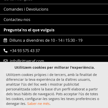
Comandes i Devolucions
Contacteu-nos
Pregunta'ns el que vulguis
Dilluns a divendres de 10 - 14 i 15:30 - 19
+34 93 575 43 37
info@rittagraf.com
Utilitzem cookies per millorar l'experiència.
Segueix-nos en
Utilitzem cookies pròpies i de tercers, amb la finalitat de
diferenciar la teva experiència de la d'altres usuaris,
Compres 100% segures
analitzar l'ús del lloc web i mostrar publicitat
personalitzada sobre la base d'un perfil elaborat a partir
Visa
dels teus hàbits de navegació. Pots acceptar l'ús de totes
les cookies, configurar-les segons les teves preferències o
MasterCard
denegar-les.
Saber-ne més
.