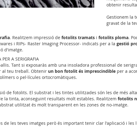
obtenir resulta
Gestionem la t
gravat de la te
rafia
. Realitzem impressió de
fotolits tramats
i
fotolits ploma
. Po
wares i RIPs- Raster Imaging Processor- indicats per a la
gestió pr
ió d'imatge.
 PER A SERIGRAFIA
allis. Tant si exposaràs amb una insoladora professional de serigra
r al teu treball. Obtenir
un bon fotolit és imprescindible
per a acon
límers o pel·lícules ortocromàtiques.
sió de fotolits. El substrat i les tintes utilitzades són les de més a
e la tinta, aconseguint resultats molt estables. Realitzem
fotolits
bstrat utilitzat és molt transparent en les zones de no-imatge.
 de les teves imatges però és important tenir clar l'aplicació i les 