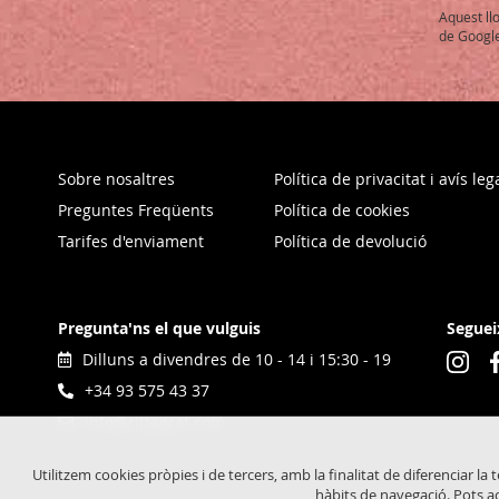
Our
Aquest ll
Newslet
de Google
Sobre nosaltres
Política de privacitat i avís leg
Preguntes Freqüents
Política de cookies
Tarifes d'enviament
Política de devolució
Pregunta'ns el que vulguis
Seguei
Dilluns a divendres de 10 - 14 i 15:30 - 19
+34 93 575 43 37
info@rittagraf.com
Utilitzem cookies pròpies i de tercers, amb la finalitat de diferenciar la 
hàbits de navegació. Pots ac