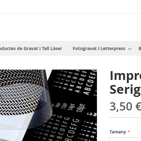
oductes de Gravat i Tall Làser
Fotogravat i Letterpress
B
Impre
Serig
3,50 
Tamany