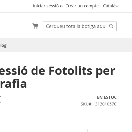
Llenguatge
Iniciar sessió
Crear un compte
Català
Cistella
Cerca
Cerca
log
ssió de Fotolits per
rafia
€
EN ESTOC
SKU
31301057C