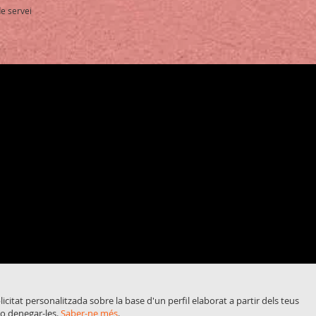
e servei
blicitat personalitzada sobre la base d'un perfil elaborat a partir dels teus
 o denegar-les.
Saber-ne més
.