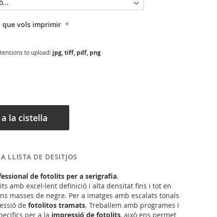
 que vols imprimir
xtensions to upload:
jpg, tiff, pdf, png
a la cistella
LA LLISTA DE DESITJOS
essional de fotolits per a serigrafia
.
ts amb excel·lent definició i alta densitat fins i tot en
ns masses de negre. Per a imatges amb escalats tonals
ressió de
fotolitos tramats
. Treballem amb programes i
ecifics per a la
impressió de fotolits
, això ens permet