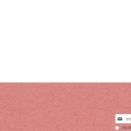
Sign
Up
He ll
for