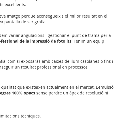
ts excel·lents.
eva imatge perquè aconsegueixis el millor resultat en el
va pantalla de serigrafia.
dem variar angulacions i gestionar el punt de trama per a
ofessional de la impressió de fotolits
. Tenim un equip
fia, com si exposaràs amb caixes de llum casolanes o fins i
seguir un resultat professional en processos
lta qualitat que existeixen actualment en el mercat. L'emulsió
 negres 100% opacs
sense perdre un àpex de resolució ni
limitacions tècniques.