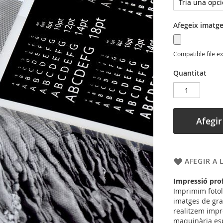
Afegeix imatge
Compatible file e
Quantitat
Afegir 
AFEGIR A 
Impressió prof
Imprimim fotoli
imatges de gra
realitzem imp
maquinària esp