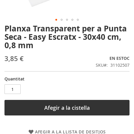
Planxa Transparent per a Punta
Skip
to
Seca - Easy Escratx - 30x40 cm,
the
0,8 mm
beginning
of
the
3,85 €
EN ESTOC
images
SKU
31102507
gallery
Quantitat
Afegir a la cistella
AFEGIR A LA LLISTA DE DESITJOS