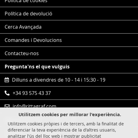
Política de cookies
Política de devolució
Cerca Avançada
Comandes i Devolucions
Contacteu-nos
Pregunta'ns el que vulguis
Dilluns a divendres de 10 - 14 i 15:30 - 19
+34 93 575 43 37
info@rittagraf.com
Utilitzem cookies per millorar l'experiència.
Segueix-nos en
Utilitzem cookies pròpies i de tercers, amb la finalitat de
diferenciar la teva experiència de la d'altres usuaris,
Compres 100% segures
analitzar l'ús del lloc web i mostrar publicitat