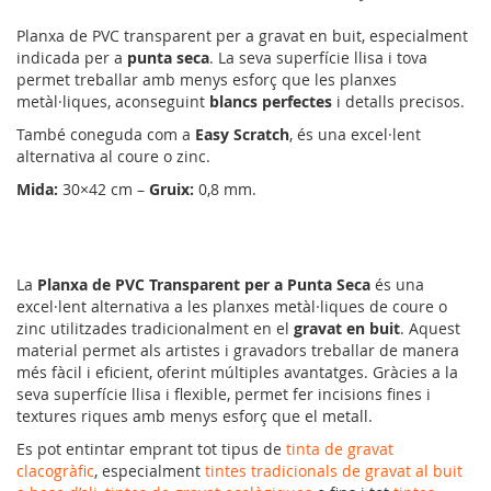
Planxa de PVC transparent per a gravat en buit, especialment
indicada per a
punta seca
. La seva superfície llisa i tova
permet treballar amb menys esforç que les planxes
metàl·liques, aconseguint
blancs perfectes
i detalls precisos.
També coneguda com a
Easy Scratch
, és una excel·lent
alternativa al coure o zinc.
Mida:
30×42 cm –
Gruix:
0,8 mm.
La
Planxa de PVC Transparent per a Punta Seca
és una
excel·lent alternativa a les planxes metàl·liques de coure o
zinc utilitzades tradicionalment en el
gravat en buit
. Aquest
material permet als artistes i gravadors treballar de manera
més fàcil i eficient, oferint múltiples avantatges. Gràcies a la
seva superfície llisa i flexible, permet fer incisions fines i
textures riques amb menys esforç que el metall.
Es pot entintar emprant tot tipus de
tinta de gravat
clacogràfic
, especialment
tintes tradicionals de gravat al buit