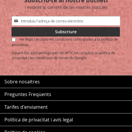
Subscriu-te al nostre butlletí
i estaràs al corrent de les nostres notícies
DESITJOS
Sign
Up
for
Subscriure
Our
He llegit i accepto les condicions contingudes a la política de
Newsletter:
privadesa.
Aquest lloc està protegit per reCAPTCHA i s'aplica la
política de
privacitat
i les
condicions de servei
de Google.
Sobre nosaltres
Preguntes Freqüents
Tarifes d'enviament
Política de privacitat i avís legal