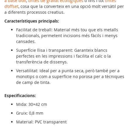
a base d’oli
,
tintes de gravat ecològiques
o fins i tot
tintes
d’offset
, cosa que la converteix en una opció molt versàtil per
a diferents processos creatius.
Característiques principals:
Facilitat de treball: Material més tou que els metalls
tradicionals, permetent incisions més fàcils i menys
cansades.
Superfície llisa i transparent: Garanteix blancs
perfectes en les impressions i facilita el calc o la
transferència de dissenys.
Versatilitat: Ideal per a punta seca, però també per a
monotips o com a superfície no porosa per a tècniques
de camp de tinta.
Especificacions:
Mida: 30×42 cm
Gruix: 0,8 mm
Material: PVC transparent