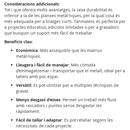
Consideracions addicionals:
Tot i que ofereix molts avantatges, la seva durabilitat és
inferior a la de les planxes metàl·liques, per la qual cosa és
més adequada per a tiratges curts. Tanmateix, és perfecta per
a projectes educatius, edicions limitades o per a gravadors
que busquin un suport més fàcil de treballar.
Beneficis clau:
Econòmica
: Més assequible que les matrius
metàl·liques.
Lleugera i fàcil de manejar
: Més còmoda
d’emmagatzemar i transportar que el metall; ideal per a
tallers amb poc espai.
Versàtil
: Es pot utilitzar per a múltiples tècniques de
gravat.
Menys desgast d’eines
: Permet un treball més fluid
amb rascadors i puntes sense desgastar-les
ràpidament.
Fàcil de tallar i adaptar
: Es pot retallar segons les
necessitats de cada projecte.