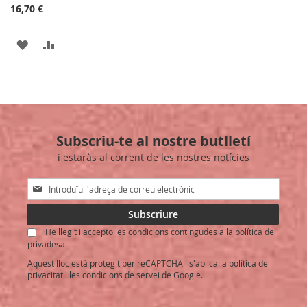
16,70 €
AFEGIR
AFEGIR
A
PER
LA
COMPARAR
LLISTA
Subscriu-te al nostre butlletí
DE
i estaràs al corrent de les nostres notícies
DESITJOS
Sign
Up
for
Subscriure
Our
He llegit i accepto les condicions contingudes a la política de
Newsletter:
privadesa.
Aquest lloc està protegit per reCAPTCHA i s'aplica la
política de
privacitat
i les
condicions de servei
de Google.