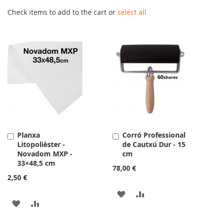
Check items to add to the cart or
select all
Planxa
Corró Professional
Afegir
Afegir
Litopolièster -
de Cautxú Dur - 15
a
a
Novadom MXP -
cm
la
la
33×48,5 cm
cistella
cistella
78,00 €
2,50 €
AFEGIR
AFEGIR
AFEGIR
AFEGIR
A
PER
A
PER