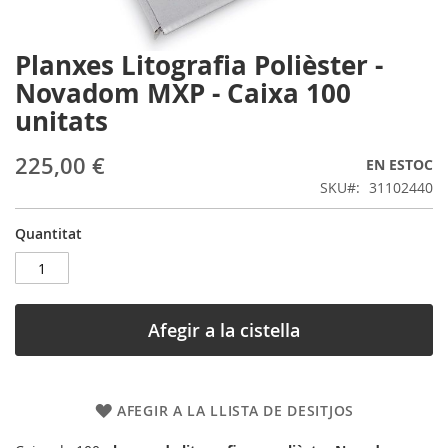
Planxes Litografia Polièster -
Skip
to
Novadom MXP - Caixa 100
the
unitats
beginning
of
the
225,00 €
EN ESTOC
images
SKU
31102440
gallery
Quantitat
Afegir a la cistella
AFEGIR A LA LLISTA DE DESITJOS