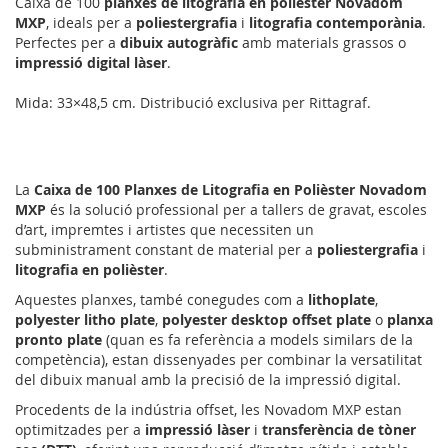
Caixa de 100
planxes de litografia en polièster Novadom
MXP
, ideals per a
poliestergrafia
i
litografia contemporània
.
Perfectes per a
dibuix autogràfic
amb materials grassos o
impressió digital làser
.
Mida: 33×48,5 cm. Distribució exclusiva per Rittagraf.
La
Caixa de 100 Planxes de Litografia en Polièster Novadom
MXP
és la solució professional per a tallers de gravat, escoles
d’art, impremtes i artistes que necessiten un
subministrament constant de material per a
poliestergrafia
i
litografia en polièster
.
Aquestes planxes, també conegudes com a
lithoplate
,
polyester litho plate
,
polyester desktop offset plate
o
planxa
pronto plate
(quan es fa referència a models similars de la
competència), estan dissenyades per combinar la versatilitat
del dibuix manual amb la precisió de la impressió digital.
Procedents de la indústria offset, les Novadom MXP estan
optimitzades per a
impressió làser
i
transferència de tòner