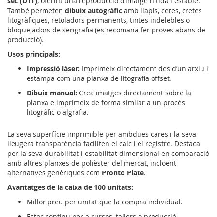
sec (DTT)
, oferint una reproducció d’imatge nítida i estable.
També permeten
dibuix autogràfic
amb llapis, ceres, cretes
litogràfiques, retoladors permanents, tintes indelebles o
bloquejadors de serigrafia (es recomana fer proves abans de
producció).
Usos principals:
Impressió làser:
Imprimeix directament des d’un arxiu i
estampa com una planxa de litografia offset.
Dibuix manual:
Crea imatges directament sobre la
planxa e imprimeix de forma similar a un procés
litogràfic o algrafia.
La seva superfície imprimible per ambdues cares i la seva
lleugera transparència faciliten el calc i el registre. Destaca
per la seva durabilitat i estabilitat dimensional en comparació
amb altres planxes de polièster del mercat, incloent
alternatives genèriques com
Pronto Plate
.
Avantatges de la caixa de 100 unitats:
Millor preu per unitat que la compra individual.
Estoc continu per a cursos, tallers o producció