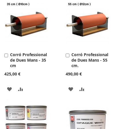
LA
COMPARAR
LA
COMPARAR
LLISTA
LLISTA
DE
DE
DESITJOS
DESITJOS
Corró Professional
Corró Professional
Afegir
Afegir
de Dues Mans - 35
de Dues Mans - 55
a
a
cm
cm.
la
la
cistella
cistella
425,00 €
490,00 €
AFEGIR
AFEGIR
AFEGIR
AFEGIR
A
PER
A
PER
LA
COMPARAR
LA
COMPARAR
LLISTA
LLISTA
DE
DE