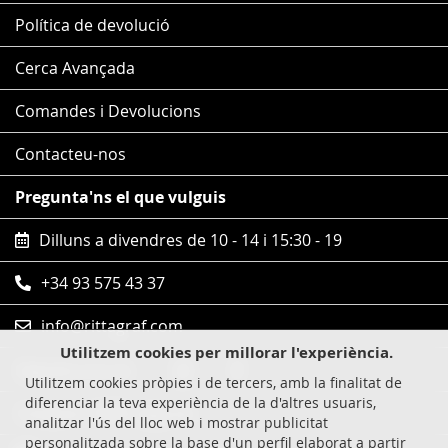
Política de devolució
Cerca Avançada
Comandes i Devolucions
Contacteu-nos
Pregunta'ns el que vulguis
Dilluns a divendres de 10 - 14 i 15:30 - 19
+34 93 575 43 37
info@rittagraf.com
Utilitzem cookies per millorar l'experiència.
Segueix-nos en
Utilitzem cookies pròpies i de tercers, amb la finalitat de
diferenciar la teva experiència de la d'altres usuaris,
Compres 100% segures
analitzar l'ús del lloc web i mostrar publicitat
personalitzada sobre la base d'un perfil elaborat a partir