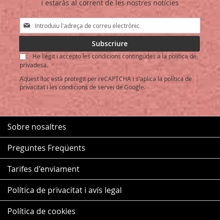
i estaràs al corrent de les nostres notícies
DESITJOS
Sign
Up
for
Subscriure
Our
He llegit i accepto les condicions contingudes a la política de
Newsletter:
privadesa.
Aquest lloc està protegit per reCAPTCHA i s'aplica la
política de
privacitat
i les
condicions de servei
de Google.
Sobre nosaltres
Preguntes Freqüents
Tarifes d'enviament
Política de privacitat i avís legal
Política de cookies