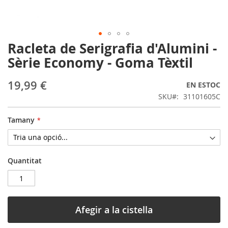
Racleta de Serigrafia d'Alumini -
Skip
to
Sèrie Economy - Goma Tèxtil
the
beginning
19,99 €
EN ESTOC
of
the
SKU
31101605C
images
gallery
Tamany
Quantitat
Afegir a la cistella