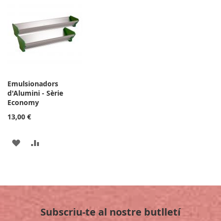
LA
COMPARAR
LA
COMPARAR
LLISTA
LLISTA
DE
DE
DESITJOS
DESITJOS
Emulsionadors
d'Alumini - Sèrie
Economy
13,00 €
AFEGIR
AFEGIR
A
PER
LA
COMPARAR
LLISTA
Subscriu-te al nostre butlletí
DE