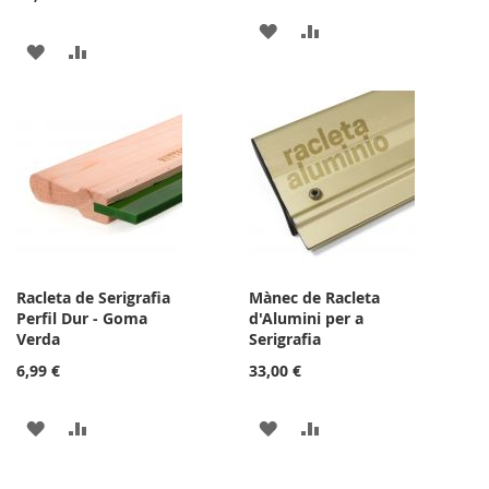
AFEGIR
AFEGIR
AFEGIR
AFEGIR
A
PER
A
PER
LA
COMPARAR
LA
COMPARAR
LLISTA
LLISTA
DE
DE
DESITJOS
DESITJOS
Racleta de Serigrafia
Mànec de Racleta
Perfil Dur - Goma
d'Alumini per a
Verda
Serigrafia
6,99 €
33,00 €
AFEGIR
AFEGIR
AFEGIR
AFEGIR
A
PER
A
PER