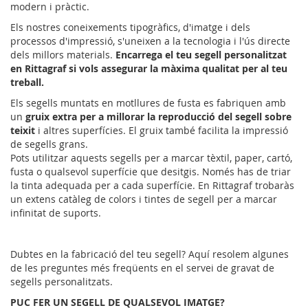
modern i pràctic.
Els nostres coneixements tipogràfics, d'imatge i dels
processos d'impressió, s'uneixen a la tecnologia i l'ús directe
dels millors materials.
Encarrega el teu segell personalitzat
en Rittagraf si vols assegurar la màxima qualitat per al teu
treball.
Els segells muntats en motllures de fusta es fabriquen amb
un
gruix extra per a millorar la reproducció del segell sobre
teixit
i altres superfícies. El gruix també facilita la impressió
de segells grans.
Pots utilitzar aquests segells per a marcar tèxtil, paper, cartó,
fusta o qualsevol superfície que desitgis. Només has de triar
la tinta adequada per a cada superfície. En Rittagraf trobaràs
un extens catàleg de colors i tintes de segell per a marcar
infinitat de suports.
Dubtes en la fabricació del teu segell? Aquí resolem algunes
de les preguntes més freqüents en el servei de gravat de
segells personalitzats.
PUC FER UN SEGELL DE QUALSEVOL IMATGE?