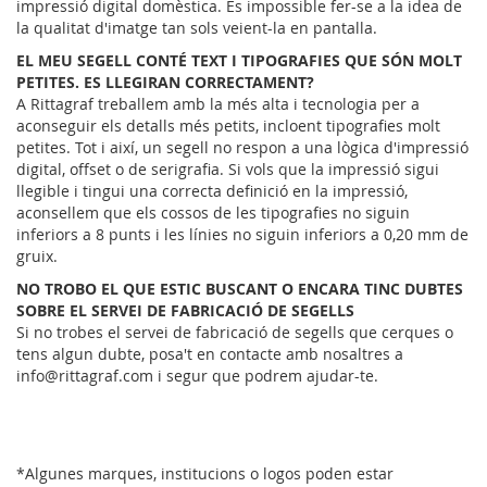
impressió digital domèstica. És impossible fer-se a la idea de
la qualitat d'imatge tan sols veient-la en pantalla.
EL MEU SEGELL CONTÉ TEXT I TIPOGRAFIES QUE SÓN MOLT
PETITES. ES LLEGIRAN CORRECTAMENT?
A Rittagraf treballem amb la més alta i tecnologia per a
aconseguir els detalls més petits, incloent tipografies molt
petites. Tot i així, un segell no respon a una lògica d'impressió
digital, offset o de serigrafia. Si vols que la impressió sigui
llegible i tingui una correcta definició en la impressió,
aconsellem que els cossos de les tipografies no siguin
inferiors a 8 punts i les línies no siguin inferiors a 0,20 mm de
gruix.
NO TROBO EL QUE ESTIC BUSCANT O ENCARA TINC DUBTES
SOBRE EL SERVEI DE FABRICACIÓ DE SEGELLS
Si no trobes el servei de fabricació de segells que cerques o
tens algun dubte, posa't en contacte amb nosaltres a
info@rittagraf.com i segur que podrem ajudar-te.
*Algunes marques, institucions o logos poden estar