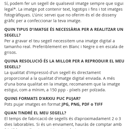
Sí, podem fer un segell de qualsevol imatge sempre que sigui
legal*. La imatge pot contenir text, logotips i fins i tot imatges
fotogràfiques. L'únic servei que no oferim és el de disseny
gràfic per a confeccionar la teva imatge.
QUIN TIPUS D'IMATGE ÉS NECESSÀRIA PER A REALITZAR UN
SEGELL?
Per a gravar el teu segell necessitem una imatge digital a
tamanho real. Preferiblement en Blanc i Negre o en escala de
grisos.
QUINA RESOLUCIÓ ÉS LA MILLOR PER A REPRODUIR EL MEU
SEGELL?
La qualitat d'impressió d'un segell és directament
proporcional a la qualitat d'imatge digital enviada. A més
d'una bona qualitat en la imatge, recomanem que la imatge
estigui, com a mínim, a 150 ppp - píxels per polzada.
QUINS FORMATS D'ARXIU PUC PUJAR?
Pots pujar imatges en format
JPG, PNG, PDF o TIFF
QUAN TINDRÉ EL MEU SEGELL?
El temps de fabricació de segells és d'aproximadament 2 o 3
dies laborables. Si és un enviament, hauràs de comptar amb