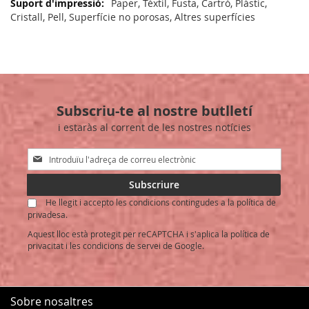
Paper, Tèxtil, Fusta, Cartró, Plàstic,
Cristall, Pell, Superfície no porosas, Altres superfícies
Subscriu-te al nostre butlletí
i estaràs al corrent de les nostres notícies
Sign
Up
for
Subscriure
Our
He llegit i accepto les condicions contingudes a la política de
Newsletter:
privadesa.
Aquest lloc està protegit per reCAPTCHA i s'aplica la
política de
privacitat
i les
condicions de servei
de Google.
Sobre nosaltres