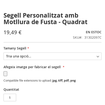
Segell Personalitzat amb
Skip
to
Motllura de Fusta - Quadrat
the
beginning
19,49 €
EN ESTOC
of
the
SKU
31302097C
images
gallery
Tamany Segell
Afegeix imatge per fabricar el segell
Compatible file extensions to upload:
jpg, tiff, pdf, png
Quantitat