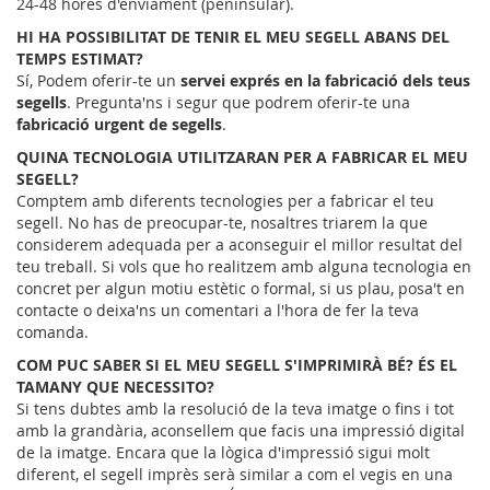
24-48 hores d'enviament (peninsular).
HI HA POSSIBILITAT DE TENIR EL MEU SEGELL ABANS DEL
TEMPS ESTIMAT?
Sí, Podem oferir-te un
servei exprés en la fabricació dels teus
segells
. Pregunta'ns i segur que podrem oferir-te una
fabricació urgent de segells
.
QUINA TECNOLOGIA UTILITZARAN PER A FABRICAR EL MEU
SEGELL?
Comptem amb diferents tecnologies per a fabricar el teu
segell. No has de preocupar-te, nosaltres triarem la que
considerem adequada per a aconseguir el millor resultat del
teu treball. Si vols que ho realitzem amb alguna tecnologia en
concret per algun motiu estètic o formal, si us plau, posa't en
contacte o deixa'ns un comentari a l'hora de fer la teva
comanda.
COM PUC SABER SI EL MEU SEGELL S'IMPRIMIRÀ BÉ? ÉS EL
TAMANY QUE NECESSITO?
Si tens dubtes amb la resolució de la teva imatge o fins i tot
amb la grandària, aconsellem que facis una impressió digital
de la imatge. Encara que la lògica d'impressió sigui molt
diferent, el segell imprès serà similar a com el vegis en una