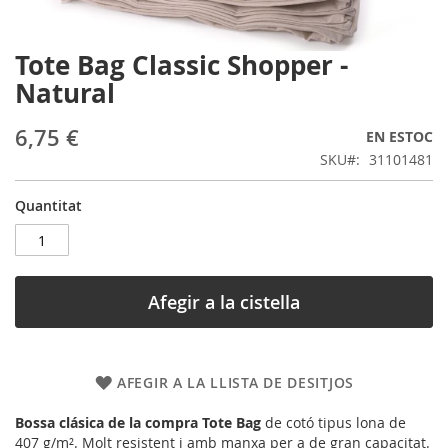
Tote Bag Classic Shopper -
Skip
to
Natural
the
beginning
6,75 €
EN ESTOC
of
the
SKU
31101481
images
gallery
Quantitat
Afegir a la cistella
AFEGIR A LA LLISTA DE DESITJOS
Bossa clásica de la compra Tote Bag
de cotó tipus lona de
407 g/m². Molt resistent i amb manxa per a de gran capacitat.