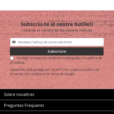
Subscriu-te al nostre butlletí
i estaràs al corrent de les nostres notícies
Sign
Up
for
Subscriure
Our
He llegit i accepto les condicions contingudes a la política de
Newsletter:
privadesa.
Aquest lloc està protegit per reCAPTCHA i s'aplica la
política de
privacitat
i les
condicions de servei
de Google.
Sobre nosaltres
Preguntes Freqüents