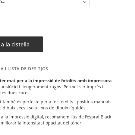
a la cistella
LA LLISTA DE DESITJOS
ster mat per a la impressió de fotolits amb impressora
translúcid i lleugerament rugós. Permet ser imprès i
otes dues cares.
t també és perfecte per a fer fotolits i positius manuals
 dibuix secs i solucions de dibuix líquides.
er a la impressió digital, recomanem l'ús de l'esprai Black
millorar la intensitat i opacitat del tòner.