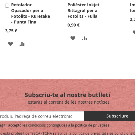
Retolador
Polièster Inkjet
Im
Afegir
Opacador per a
Rittagraf per a
fo
a
Fotolits - Kuretake
Fotolits - Fulla
la
2,
- Punta Fina
cistella
0,90 €
3,75 €
AFEGIR
AFEGIR
AFEGIR
AFEGIR
A
PER
A
PER
LA
COMPARAR
LA
COMPARAR
LLISTA
LLISTA
DE
DE
DESITJOS
Subscriu-te al nostre butlletí
DESITJOS
i estaràs al corrent de les nostres notícies
Subscriure
egit i accepto les condicions contingudes a la política de privadesa.
oc està protegit per reCAPTCHA i s'aplica la
política de privacitat
i les
condicions d