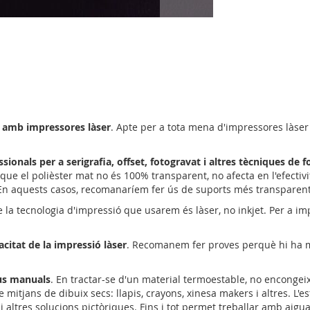
ar amb impressores làser
. Apte per a tota mena d'impressores làser
ionals per a serigrafia, offset, fotogravat i altres tècniques de
ue el polièster mat no és 100% transparent, no afecta en l'efectiv
 En aquests casos, recomanaríem fer ús de suports més transparents
 la tecnologia d'impressió que usarem és làser, no inkjet. Per a imp
acitat de la impressió làser
. Recomanem fer proves perquè hi ha mo
ius manuals
. En tractar-se d'un material termoestable, no encongei
e mitjans de dibuix secs: llapis, crayons, xinesa makers i altres. L'
a i altres solucions pictòriques. Fins i tot permet treballar amb aig