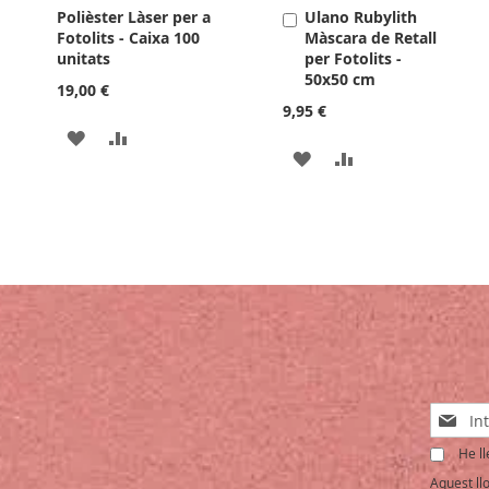
Polièster Làser per a
Ulano Rubylith
Afegir
Fotolits - Caixa 100
Màscara de Retall
a
unitats
per Fotolits -
la
50x50 cm
cistella
19,00 €
9,95 €
AFEGIR
AFEGIR
AFEGIR
AFEGIR
A
PER
A
PER
LA
COMPARAR
LA
COMPARAR
LLISTA
LLISTA
DE
DE
DESITJOS
DESITJOS
Sign
Up
He ll
for
Our
Aquest ll