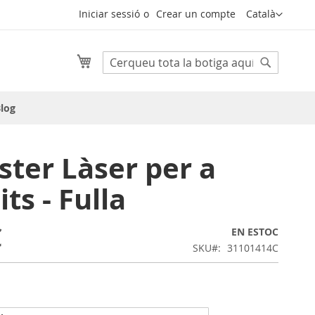
Llenguatge
Iniciar sessió
Crear un compte
Català
Cistella
Cerca
Cerca
log
ster Làser per a
its - Fulla
€
EN ESTOC
SKU
31101414C