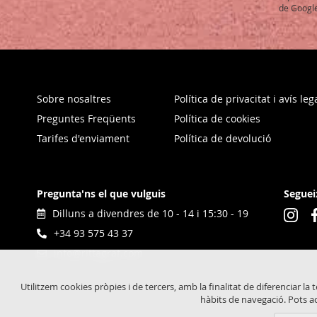
Newslet
de Google
Sobre nosaltres
Política de privacitat i avís leg
Preguntes Freqüents
Política de cookies
Tarifes d'enviament
Política de devolució
Pregunta'ns el que vulguis
Seguei
Dilluns a divendres de 10 - 14 i 15:30 - 19
+34 93 575 43 37
info@rittagraf.com
Utilitzem cookies pròpies i de tercers, amb la finalitat de diferenciar la 
hàbits de navegació. Pots ac