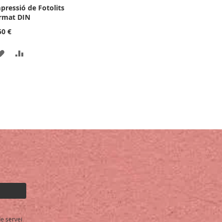
pressió de Fotolits
rmat DIN
50 €
AFEGIR
AFEGIR
A
PER
LA
COMPARAR
LLISTA
DE
DESITJOS
e servei