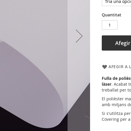
Quantitat
Afegir 
AFEGIR A 
Fulla de poliè
làser
. Acabat 
treballat per t
El polièster ma
amb mitjans de
Si s'utilitza p
Covering per a 