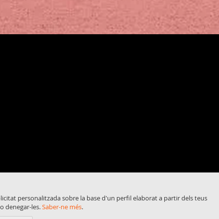
blicitat personalitzada sobre la base d'un perfil elaborat a partir dels teus
 o denegar-les.
Saber-ne més
.