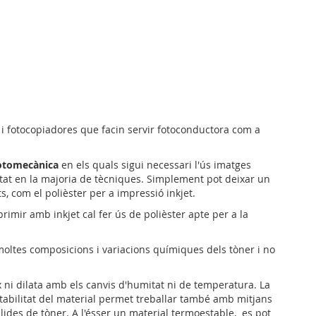
 i fotocopiadores que facin servir fotoconductora com a
 fotomecànica
en els quals sigui necessari l'ús imatges
itat en la majoria de tècniques. Simplement pot deixar un
, com el polièster per a impressió inkjet.
rimir amb inkjet cal fer ús de polièster apte per a la
ltes composicions i variacions químiques dels tòner i no
x ni dilata amb els canvis d'humitat ni de temperatura. La
estabilitat del material permet treballar també amb mitjans
ualides de tòner. A l'ésser un material termoestable, es pot