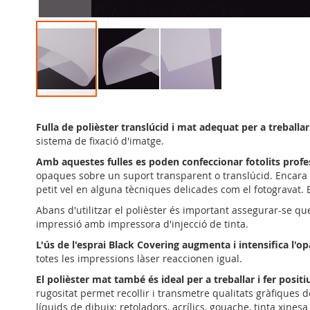
Skip
to
Fulla de polièster translúcid i mat adequat per a treball
the
sistema de fixació d'imatge.
beginning
of
Amb aquestes fulles es poden confeccionar fotolits profess
the
opaques sobre un suport transparent o translúcid. Encara q
images
petit vel en alguna tècniques delicades com el fotogravat.
gallery
Abans d'utilitzar el polièster és important assegurar-se que
impressió amb impressora d'injecció de tinta.
L'ús de l'esprai Black Covering augmenta i intensifica l'op
totes les impressions làser reaccionen igual.
El polièster mat també és ideal per a treballar i fer posit
rugositat permet recollir i transmetre qualitats gràfiques d
líquids de dibuix: retoladors, acrílics, gouache, tinta xines